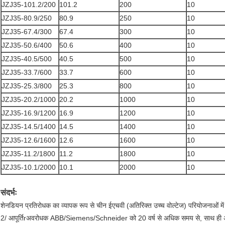
JZJ35-101.2/200
101.2
200
10
JZJ35-80.9/250
80.9
250
10
JZJ35-67.4/300
67.4
300
10
JZJ35-50.6/400
50.6
400
10
JZJ35-40.5/500
40.5
500
10
JZJ35-33.7/600
33.7
600
10
JZJ35-25.3/800
25.3
800
10
JZJ35-20.2/1000
20.2
1000
10
JZJ35-16.9/1200
16.9
1200
10
JZJ35-14.5/1400
14.5
1400
10
JZJ35-12.6/1600
12.6
1600
10
JZJ35-11.2/1800
11.2
1800
10
JZJ35-10.1/2000
10.1
2000
10
संदर्भः
शेनडियन प्रतिरोधक का व्यापक रूप से चीन ईएचवी (अतिरिक्त उच्च वोल्टेज) परियोजनाओं मे
2/ आपूर्ति
r
अवरोधक
ABB/Siemens/Schneider को 20 वर्ष से अधिक समय से, साथ ही अन्य 