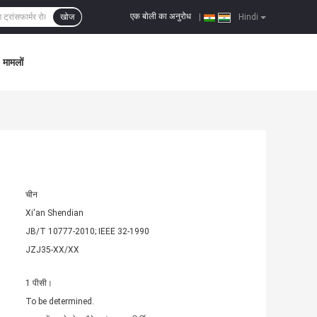
एक बोली का अनुरोध
खोज
|
Hindi
मामलों
चीन
Xi'an Shendian
JB/T 10777-2010; IEEE 32-1990
JZJ35-XX/XX
1 पीसी।
To be determined.