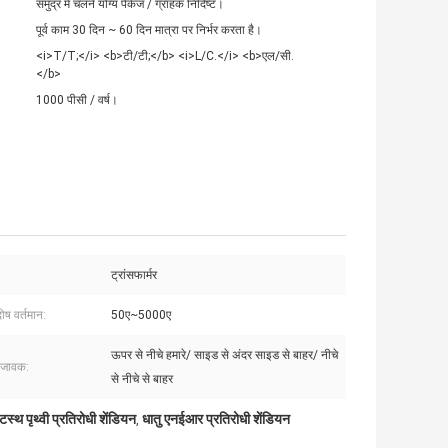
समुद्र में चलने योग्य पैकेज / ग्राहक निर्दिष्ट।
पूर्व काम 30 दिन ~ 60 दिन मात्रा पर निर्भर करता है।
<i>T/T;</i> <b>टी/टी;</b> <i>L/C.</i> <b>एल/सी.
</b>
1000 पीसी / वर्ष।
ट्रांसफार्मर
ोष वर्तमान:
50ए~5000ए
ऊपर से नीचे हमारे/ साइड से अंदर साइड से बाहर/ नीचे
जावक:
से नीचे से बाहर
्थ पृथ्वी प्रतिरोधी शेंडियन
धातु एनईआर प्रतिरोधी शेंडियन
,