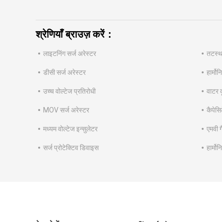
श्रेणियाँ ब्राउज़ करें：
लाइटनिंग सर्ज अरेस्टर
तटस्थ 
डीसी सर्ज अरेस्टर
हार्मो
उच्च वोल्टेज प्रतिरोधी
वाटर क
MOV सर्ज अरेस्टर
कैपेसिट
मध्यम वोल्टेज इन्सुलेटर
एमवी 
सर्ज प्रोटेक्टिव डिवाइस
हार्म