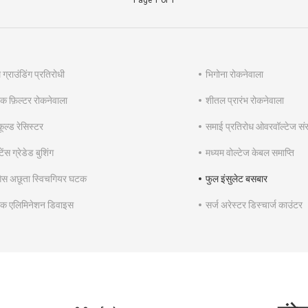
Page 1 of 1
ग्राउंडिंग प्रतिरोधी
भिगोना रोकनेवाला
निक फ़िल्टर रोकनेवाला
शीतल प्रारंभ रोकनेवाला
ूल्ड रेसिस्टर
समाई प्रतिरोध ओवरवॉल्टेज संर
ेंस ग्रेडेड बुशिंग
मध्यम वोल्टेज केबल समाप्ति
गैस अछूता स्विचगियर घटक
फुल इंसुलेट बसबार
ोनिक एलिमिनेशन डिवाइस
सर्ज अरेस्टर डिस्चार्ज काउंटर