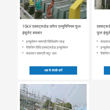
15kV एक्सट्रूडेड कॉपर एल्युमिनियम फुल
एक्सट्रू
इंसुलेट बसबार
फुल इंसु
इन्सुलेशन सामग्री:सिलिकॉन रबड़
कंडक्टर
पैकेजिंग विधि:एक्सट्रूडेड इन्सुलेशन
इन्सुले
कंडक्टर सामग्री:क्यु/ अल
पैकेजिं
अब से संपर्क करें