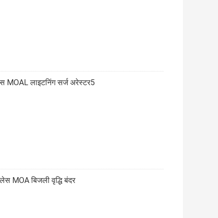
स MOAL लाइटनिंग सर्ज अरेस्टर5
ेस MOA बिजली वृद्धि बंदर