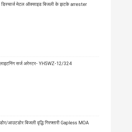
डिस्चार्ज मेटल ऑक्साइड बिजली के झटके arrester
 लाइटनिंग सर्ज अरेस्टर- YH5WZ-12/324
ोर/आउटडोर बिजली वृद्धि गिरफ्तारी Gapless MOA