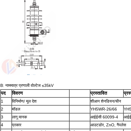
B: नाममात्र प्रणाली वोल्टेज ≤35kV
पद
विवरण
प्रस्तावित
प्रस
1
विनिर्माण/ मूल देश
शीआन शेनडियन/चीन
2
मॉडल
YH5WR-26/66
YH5
3
लागू मानक
आईईसी 60099-4
आईई
4
प्रकार
आउटडोर, ZnO, गैपलेस