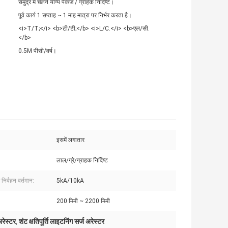
समुद्र में चलने योग्य पैकेज / ग्राहक निर्दिष्ट।
पूर्व कार्य 1 सप्ताह ~ 1 माह मात्रा पर निर्भर करता है।
<i>T/T;</i> <b>टी/टी;</b> <i>L/C.</i> <b>एल/सी.
</b>
0.5M पीसी/वर्ष।
इसमें लगातार
लाल/ग्रे/ग्राहक निर्दिष्ट
 निर्वहन वर्तमान:
5kA/10kA
200 मिमी ~ 2200 मिमी
रेस्टर
शंट क्षतिपूर्ति लाइटनिंग सर्ज अरेस्टर
,