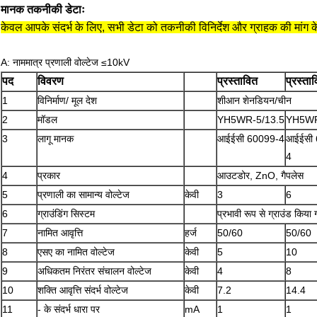
मानक तकनीकी डेटाः
केवल आपके संदर्भ के लिए, सभी डेटा को तकनीकी विनिर्देश और ग्राहक की मांग के
A: नाममात्र प्रणाली वोल्टेज ≤10kV
पद
विवरण
प्रस्तावित
प्रस्ता
1
विनिर्माण/ मूल देश
शीआन शेनडियन/चीन
2
मॉडल
YH5WR-5/13.5
YH5WR
3
लागू मानक
आईईसी 60099-4
आईईसी 
4
4
प्रकार
आउटडोर, ZnO, गैपलेस
5
प्रणाली का सामान्य वोल्टेज
केवी
3
6
6
ग्राउंडिंग सिस्टम
प्रभावी रूप से ग्राउंड किया 
7
नामित आवृत्ति
हर्ज
50/60
50/60
8
एसए का नामित वोल्टेज
केवी
5
10
9
अधिकतम निरंतर संचालन वोल्टेज
केवी
4
8
10
शक्ति आवृत्ति संदर्भ वोल्टेज
केवी
7.2
14.4
11
- के संदर्भ धारा पर
mA
1
1