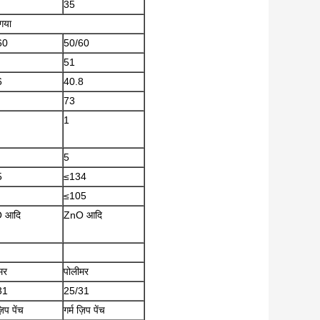
35
 गया
60
50/60
51
6
40.8
73
1
5
5
≤134
≤105
 आदि
ZnO आदि
मर
पोलीमर
31
25/31
़िप पेंच
गर्म ज़िप पेंच