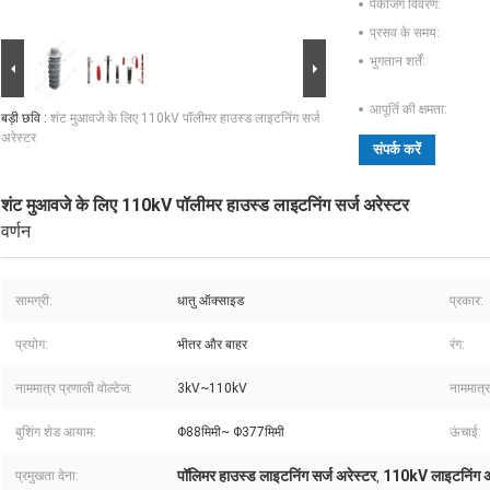
पैकेजिंग विवरण:
प्रसव के समय:
भुगतान शर्तें:
आपूर्ति की क्षमता:
बड़ी छवि :
शंट मुआवजे के लिए 110kV पॉलीमर हाउस्ड लाइटनिंग सर्ज
अरेस्टर
संपर्क करें
शंट मुआवजे के लिए 110kV पॉलीमर हाउस्ड लाइटनिंग सर्ज अरेस्टर
वर्णन
सामग्री:
धातु ऑक्साइड
प्रकार:
प्रयोग:
भीतर और बाहर
रंग:
नाममात्र प्रणाली वोल्टेज:
3kV~110kV
नाममात्र
बुशिंग शेड आयाम:
Φ88मिमी~ Φ377मिमी
ऊंचाई:
पॉलिमर हाउस्ड लाइटनिंग सर्ज अरेस्टर
110kV लाइटनिंग अ
प्रमुखता देना:
,