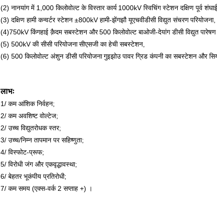
(2) नानयांग में 1,000 किलोवोल्ट के विस्तार कार्य
1000kV स्विचिंग स्टेशन दक्षिण पूर्व शंघा
(3) दक्षिण हामी कन्वर्टर स्टेशन ±800kV हामी-झेंगझौ यूएचवीडीसी विद्युत संचरण
परियोजना,
(4)
750kV किंगहाई क़ैदम सबस्टेशन और
500 किलोवोल्ट बाओजी-देयांग डीसी विद्युत पारेष
(5) 500kV की सीसी परियोजना
सीएसजी का हेची सबस्टेशन,
(6) 500 किलोवोल्ट अंशुन डीसी परियोजना
गुइझोउ पावर ग्रिड कंपनी का सबस्टेशन और सिय
लाभः
1/ कम आंशिक निर्वहन;
2/ कम अवशिष्ट वोल्टेज;
2/ उच्च विद्युतरोधक स्तर;
3/ उच्च/निम्न तापमान पर सहिष्णुता;
4/ विस्फोट-प्रूफ;
5/ विरोधी जंग और एक
वृद्धावस्था;
6/ बेहतर भूकंपीय प्रतिरोधी;
7/ कम समय (एक्स-वर्क 2 सप्ताह +) ।