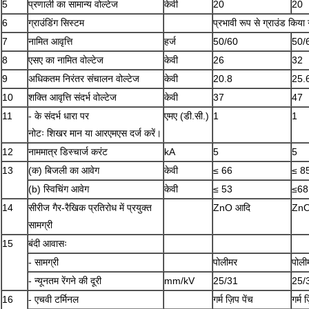
5
प्रणाली का सामान्य वोल्टेज
केवी
20
20
6
ग्राउंडिंग सिस्टम
प्रभावी रूप से ग्राउंड किया
7
नामित आवृत्ति
हर्ज
50/60
50/
8
एसए का नामित वोल्टेज
केवी
26
32
9
अधिकतम निरंतर संचालन वोल्टेज
केवी
20.8
25.
10
शक्ति आवृत्ति संदर्भ वोल्टेज
केवी
37
47
11
- के संदर्भ धारा पर
एमए (डी.सी.)
1
1
नोटः शिखर मान या आरएमएस दर्ज करें।
12
नाममात्र डिस्चार्ज करंट
kA
5
5
13
(क) बिजली का आवेग
केवी
≤ 66
≤ 8
(b) स्विचिंग आवेग
केवी
≤ 53
≤68
14
सीरीज गैर-रैखिक प्रतिरोध में प्रयुक्त
ZnO आदि
ZnO
सामग्री
15
बंदी आवासः
- सामग्री
पोलीमर
पोली
- न्यूनतम रेंगने की दूरी
mm/kV
25/31
25/
16
- एचवी टर्मिनल
गर्म ज़िप पेंच
गर्म ज