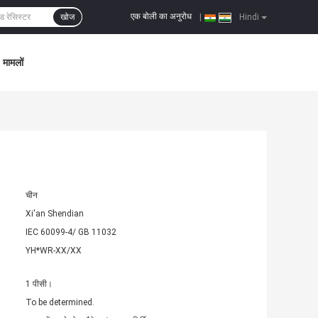
एक बोली का अनुरोध
खोज
|
Hindi
मामलों
चीन
Xi'an Shendian
IEC 60099-4/ GB 11032
YH*WR-XX/XX
1 पीसी।
To be determined.