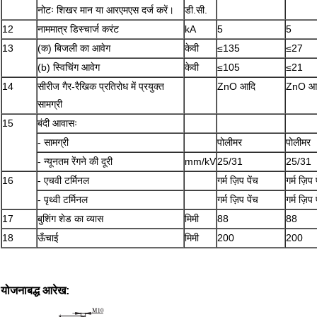
नोटः शिखर मान या आरएमएस दर्ज करें।
डी.सी.
12
नाममात्र डिस्चार्ज करंट
kA
5
5
13
(क) बिजली का आवेग
केवी
≤135
≤27
(b) स्विचिंग आवेग
केवी
≤105
≤21
14
सीरीज गैर-रैखिक प्रतिरोध में प्रयुक्त
ZnO आदि
ZnO आ
सामग्री
15
बंदी आवासः
- सामग्री
पोलीमर
पोलीमर
- न्यूनतम रेंगने की दूरी
mm/kV
25/31
25/31
16
- एचवी टर्मिनल
गर्म ज़िप पेंच
गर्म ज़िप 
- पृथ्वी टर्मिनल
गर्म ज़िप पेंच
गर्म ज़िप 
17
बुशिंग शेड का व्यास
मिमी
88
88
18
ऊँचाई
मिमी
200
200
योजनाबद्ध आरेख: