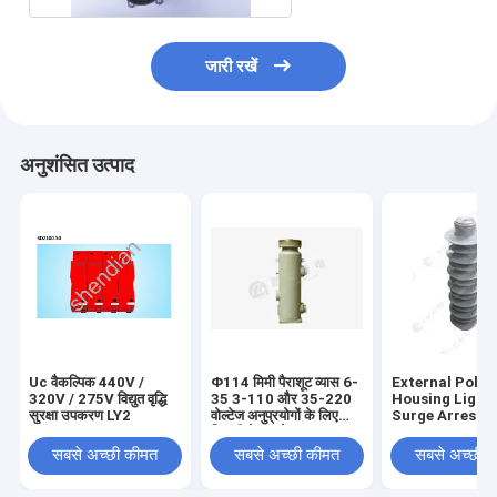
जारी रखें
अनुशंसित उत्पाद
Uc वैकल्पिक 440V /
Φ114 मिमी पैराशूट व्यास 6-
External Poly
320V / 275V विद्युत वृद्धि
35 3-110 और 35-220
Housing Light
सुरक्षा उपकरण LY2
वोल्टेज अनुप्रयोगों के लिए
Surge Arreste
बिजली के झटके arrester
for Power Pro
सबसे अच्छी कीमत
सबसे अच्छी कीमत
सबसे अच्छी 