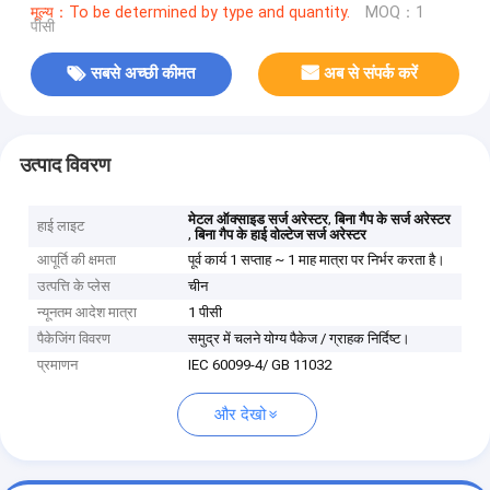
मूल्य：To be determined by type and quantity.
MOQ：1
पीसी
सबसे अच्छी कीमत
अब से संपर्क करें
उत्पाद विवरण
,
मेटल ऑक्साइड सर्ज अरेस्टर
बिना गैप के सर्ज अरेस्टर
हाई लाइट
,
बिना गैप के हाई वोल्टेज सर्ज अरेस्टर
आपूर्ति की क्षमता
पूर्व कार्य 1 सप्ताह ~ 1 माह मात्रा पर निर्भर करता है।
उत्पत्ति के प्लेस
चीन
न्यूनतम आदेश मात्रा
1 पीसी
पैकेजिंग विवरण
समुद्र में चलने योग्य पैकेज / ग्राहक निर्दिष्ट।
प्रमाणन
IEC 60099-4/ GB 11032
और देखो