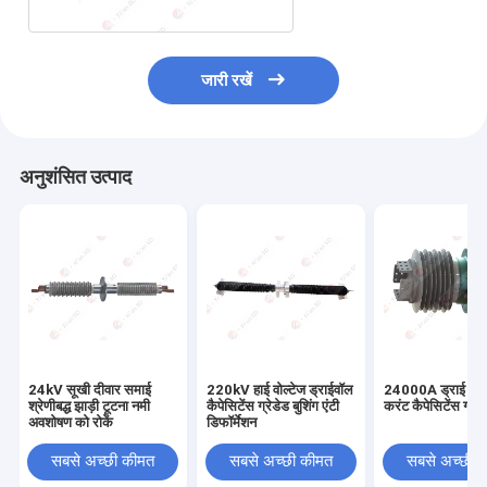
जारी रखें
अनुशंसित उत्पाद
24kV सूखी दीवार समाई
220kV हाई वोल्टेज ड्राईवॉल
24000A ड्राई इंसु
श्रेणीबद्ध झाड़ी टूटना नमी
कैपेसिटेंस ग्रेडेड बुशिंग एंटी
करंट कैपेसिटेंस ग्रेडे
अवशोषण को रोकें
डिफॉर्मेशन
सबसे अच्छी कीमत
सबसे अच्छी कीमत
सबसे अच्छी 