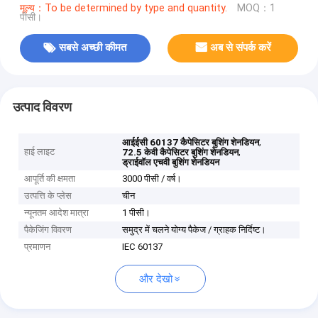
मूल्य：To be determined by type and quantity.
MOQ：1
पीसी।
सबसे अच्छी कीमत
अब से संपर्क करें
उत्पाद विवरण
,
आईईसी 60137 कैपेसिटर बुशिंग शेनडियन
हाई लाइट
,
72.5 केवी कैपेसिटर बुशिंग शेनडियन
ड्राईवॉल एचवी बुशिंग शेनडियन
आपूर्ति की क्षमता
3000 पीसी / वर्ष।
उत्पत्ति के प्लेस
चीन
न्यूनतम आदेश मात्रा
1 पीसी।
पैकेजिंग विवरण
समुद्र में चलने योग्य पैकेज / ग्राहक निर्दिष्ट।
प्रमाणन
IEC 60137
और देखो