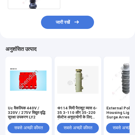
जारी रखें
अनुशंसित उत्पाद
Uc वैकल्पिक 440V /
Φ114 मिमी पैराशूट व्यास 6-
External Poly
320V / 275V विद्युत वृद्धि
35 3-110 और 35-220
Housing Light
सुरक्षा उपकरण LY2
वोल्टेज अनुप्रयोगों के लिए
Surge Arreste
बिजली के झटके arrester
for Power Pro
सबसे अच्छी कीमत
सबसे अच्छी कीमत
सबसे अच्छी 