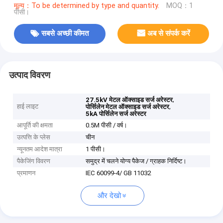
मूल्य：To be determined by type and quantity.
MOQ：1
पीसी।
सबसे अच्छी कीमत
अब से संपर्क करें
उत्पाद विवरण
,
27.5kV मेटल ऑक्साइड सर्ज अरेस्टर
हाई लाइट
,
पोर्सिलेन मेटल ऑक्साइड सर्ज अरेस्टर
5kA पोर्सिलेन सर्ज अरेस्टर
आपूर्ति की क्षमता
0.5M पीसी / वर्ष।
उत्पत्ति के प्लेस
चीन
न्यूनतम आदेश मात्रा
1 पीसी।
पैकेजिंग विवरण
समुद्र में चलने योग्य पैकेज / ग्राहक निर्दिष्ट।
प्रमाणन
IEC 60099-4/ GB 11032
और देखो