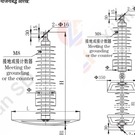
योजनाबद्ध आरेख: