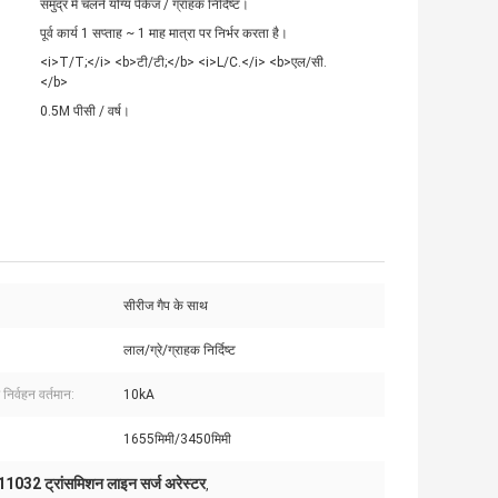
समुद्र में चलने योग्य पैकेज / ग्राहक निर्दिष्ट।
पूर्व कार्य 1 सप्ताह ~ 1 माह मात्रा पर निर्भर करता है।
<i>T/T;</i> <b>टी/टी;</b> <i>L/C.</i> <b>एल/सी.
</b>
0.5M पीसी / वर्ष।
सीरीज गैप के साथ
लाल/ग्रे/ग्राहक निर्दिष्ट
 निर्वहन वर्तमान:
10kA
1655मिमी/3450मिमी
1032 ट्रांसमिशन लाइन सर्ज अरेस्टर
,