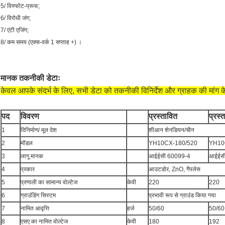
5/ विस्फोट-प्रूफ;
6/ विरोधी जंग;
7/ एंटी एजिंग;
8/ कम समय (एक्स-वर्क 1 सप्ताह +) ।
मानक तकनीकी डेटाः
केवल आपके संदर्भ के लिए, सभी डेटा को तकनीकी विनिर्देश और ग्राहक की मांग के
पद
विवरण
प्रस्तावित
प्रस्
1
विनिर्माण/ मूल देश
शीआन शेनडियन/चीन
2
मॉडल
YH10CX-180/520
YH10
3
लागू मानक
आईईसी 60099-4
आईईसी
4
प्रकार
आउटडोर, ZnO, गैपलेस
5
प्रणाली का सामान्य वोल्टेज
केवी
220
220
6
ग्राउंडिंग सिस्टम
प्रभावी रूप से ग्राउंड किया गया
7
नामित आवृत्ति
हर्ज
50/60
50/60
8
एसए का नामित वोल्टेज
केवी
180
192