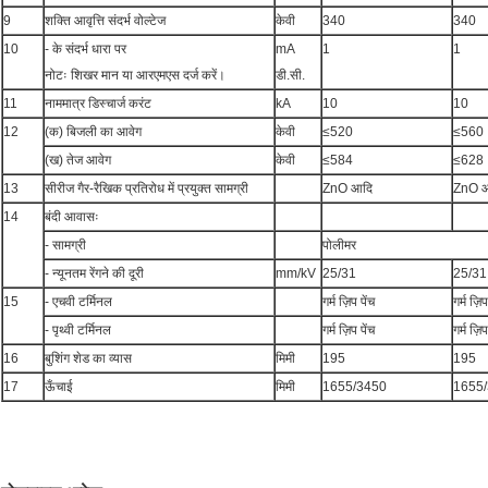
9
शक्ति आवृत्ति संदर्भ वोल्टेज
केवी
340
340
10
- के संदर्भ धारा पर
mA
1
1
नोटः शिखर मान या आरएमएस दर्ज करें।
डी.सी.
11
नाममात्र डिस्चार्ज करंट
kA
10
10
12
(क) बिजली का आवेग
केवी
≤520
≤560
(ख) तेज आवेग
केवी
≤584
≤628
13
सीरीज गैर-रैखिक प्रतिरोध में प्रयुक्त सामग्री
ZnO आदि
ZnO 
14
बंदी आवासः
- सामग्री
पोलीमर
- न्यूनतम रेंगने की दूरी
mm/kV
25/31
25/31
15
- एचवी टर्मिनल
गर्म ज़िप पेंच
गर्म ज़िप
- पृथ्वी टर्मिनल
गर्म ज़िप पेंच
गर्म ज़िप
16
बुशिंग शेड का व्यास
मिमी
195
195
17
ऊँचाई
मिमी
1655/3450
1655