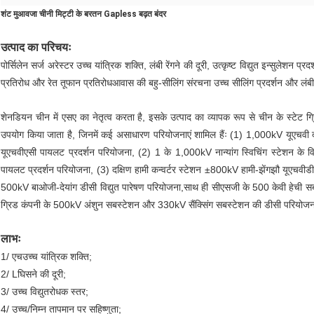
शंट मुआवजा चीनी मिट्टी के बरतन Gapless बढ़त बंदर
उत्पाद का परिचयः
पोर्सिलेन सर्ज अरेस्टर उच्च यांत्रिक शक्ति, लंबी रेंगने की दूरी, उत्कृष्ट विद्युत इन्सुलेशन प
प्रतिरोध और रेत तूफान प्रतिरोधआवास की बहु-सीलिंग संरचना उच्च सीलिंग प्रदर्शन और लंब
शेनडियन चीन में एसए का नेतृत्व करता है, इसके उत्पाद का व्यापक रूप से चीन के स्टेट 
उपयोग किया जाता है, जिनमें कई असाधारण परियोजनाएं शामिल हैंः (1) 1,000kV यूएचवी दक्षि
यूएचवीएसी पायलट प्रदर्शन परियोजना, (2) 1 के 1,000kV नान्यांग स्विचिंग स्टेशन के विस
पायलट प्रदर्शन परियोजना, (3) दक्षिण हामी कन्वर्टर स्टेशन ±800kV हामी-झेंगझौ यूएचवीड
500kV बाओजी-देयांग डीसी विद्युत पारेषण परियोजना,साथ ही सीएसजी के 500 केवी हेची स
ग्रिड कंपनी के 500kV अंशुन सबस्टेशन और 330kV सैंक्सिंग सबस्टेशन की डीसी परियोज
लाभः
1/ एच
उच्च यांत्रिक शक्ति
;
2/ L
घिसने की दूरी
;
3/ उच्च विद्युतरोधक स्तर;
4/ उच्च/निम्न तापमान पर सहिष्णुता;