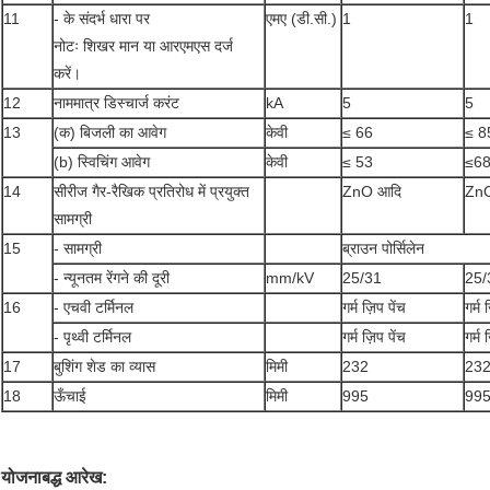
11
- के संदर्भ धारा पर
एमए (डी.सी.)
1
1
नोटः शिखर मान या आरएमएस दर्ज
करें।
12
नाममात्र डिस्चार्ज करंट
kA
5
5
13
(क) बिजली का आवेग
केवी
≤ 66
≤ 8
(b) स्विचिंग आवेग
केवी
≤ 53
≤6
14
सीरीज गैर-रैखिक प्रतिरोध में प्रयुक्त
ZnO आदि
Zn
सामग्री
15
- सामग्री
ब्राउन पोर्सिलेन
- न्यूनतम रेंगने की दूरी
mm/kV
25/31
25/
16
- एचवी टर्मिनल
गर्म ज़िप पेंच
गर्म 
- पृथ्वी टर्मिनल
गर्म ज़िप पेंच
गर्म 
17
बुशिंग शेड का व्यास
मिमी
232
23
18
ऊँचाई
मिमी
995
99
योजनाबद्ध आरेख: