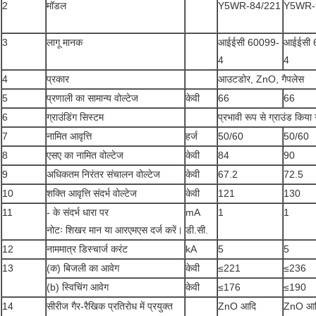
2
मॉडल
Y5WR-84/221
Y5WR-
3
लागू मानक
आईईसी 60099-
आईईसी 
4
4
4
प्रकार
आउटडोर, ZnO, गैपलेस
5
प्रणाली का सामान्य वोल्टेज
केवी
66
66
6
ग्राउंडिंग सिस्टम
प्रभावी रूप से ग्राउंड किया
7
नामित आवृत्ति
हर्ज
50/60
50/60
8
एसए का नामित वोल्टेज
केवी
84
90
9
अधिकतम निरंतर संचालन वोल्टेज
केवी
67.2
72.5
10
शक्ति आवृत्ति संदर्भ वोल्टेज
केवी
121
130
11
- के संदर्भ धारा पर
mA
1
1
नोटः शिखर मान या आरएमएस दर्ज करें।
डी.सी.
12
नाममात्र डिस्चार्ज करंट
kA
5
5
13
(क) बिजली का आवेग
केवी
≤221
≤236
(b) स्विचिंग आवेग
केवी
≤176
≤190
14
सीरीज गैर-रैखिक प्रतिरोध में प्रयुक्त
ZnO आदि
ZnO आ