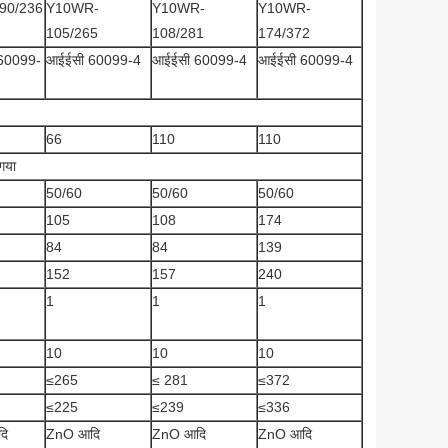
90/236
Y10WR-
Y10WR-
Y10WR-
105/265
108/281
174/372
60099-
आईईसी 60099-4
आईईसी 60099-4
आईईसी 60099-4
66
110
110
 गया
50/60
50/60
50/60
105
108
174
84
84
139
152
157
240
1
1
1
10
10
10
≤265
≤ 281
≤372
≤225
≤239
≤336
दि
ZnO आदि
ZnO आदि
ZnO आदि