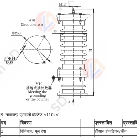
B: नाममात्र प्रणाली वोल्टेज ≤110kV
पद
विवरण
प्रस्तावित
प्रस्ताव
1
विनिर्माण/ मूल देश
शीआन शेनडियन/चीन