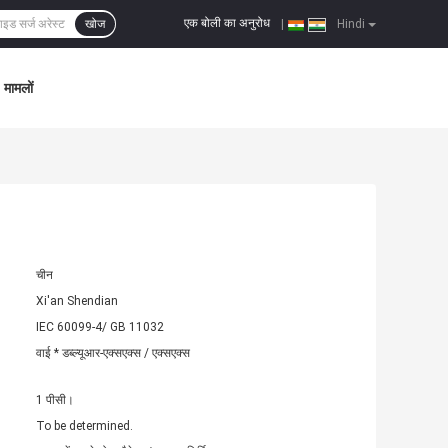
एक बोली का अनुरोध
खोज
|
Hindi
मामलों
चीन
Xi'an Shendian
IEC 60099-4/ GB 11032
वाई * डब्ल्यूआर-एक्सएक्स / एक्सएक्स
1 पीसी।
To be determined.