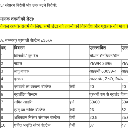
5/ संक्षारण विरोधी और उम्र बढ़ने विरोधी;
मानक तकनीकी डेटाः
केवल आपके संदर्भ के लिए, सभी डेटा को तकनीकी विनिर्देश और ग्राहक की मांग के
A: नाममात्र प्रणाली वोल्टेज ≤35kV
पद
विवरण
प्रस्तावित
प्रस
1
विनिर्माण/ मूल देश
शीआन शेनडियन/चीन
2
मॉडल
Y5WR-26/66
Y5
3
लागू मानक
आईईसी 60099-4
आईई
4
प्रकार
आउटडोर, ZnO, गैपलेस
5
प्रणाली का सामान्य वोल्टेज
केवी
20
20
6
ग्राउंडिंग सिस्टम
प्रभावी रूप से ग्राउंड किया
7
नामित आवृत्ति
हर्ज
50/60
50/
8
एसए का नामित वोल्टेज
केवी
26
32
9
अधिकतम निरंतर संचालन वोल्टेज
केवी
20.8
25.
10
शक्ति आवृत्ति संदर्भ वोल्टेज
केवी
37
47