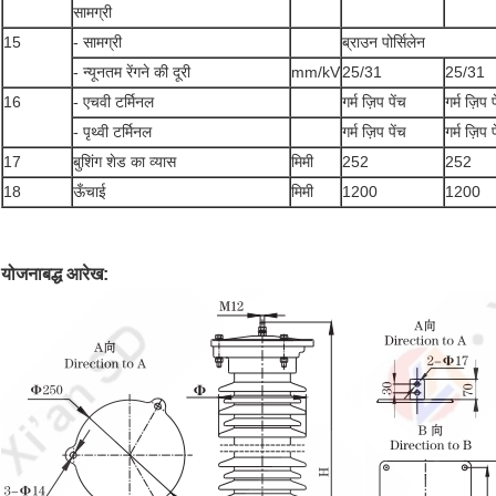
सामग्री
15
- सामग्री
ब्राउन पोर्सिलेन
- न्यूनतम रेंगने की दूरी
mm/kV
25/31
25/31
16
- एचवी टर्मिनल
गर्म ज़िप पेंच
गर्म ज़िप प
- पृथ्वी टर्मिनल
गर्म ज़िप पेंच
गर्म ज़िप प
17
बुशिंग शेड का व्यास
मिमी
252
252
18
ऊँचाई
मिमी
1200
1200
योजनाबद्ध आरेख: