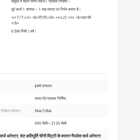
समुद्र में चलने योग्य पैकेज / ग्राहक निर्दिष्ट।
पूर्व कार्य 1 सप्ताह ~ 1 माह मात्रा पर निर्भर करता है।
<i>T/T;</i> <b>टी/टी;</b> <i>L/C.</i> <b>एल/सी.
</b>
0.5M पीसी / वर्ष।
इसमें लगातार
लाल/ग्रे/ग्राहक निर्दिष्ट
 निर्वहन वर्तमान:
5kA/10kA
995 मिमी~ 2135 मिमी
 सर्ज अरेस्टर
शंट क्षतिपूर्ति चीनी मिट्टी के बरतन गैपलेस सर्ज अरेस्टर
,