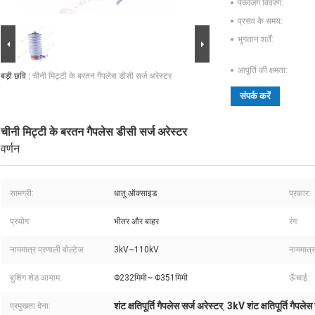
पैकेजिंग विवरण:
प्रसव के समय:
भुगतान शर्तें:
आपूर्ति की क्षमता:
बड़ी छवि :
चीनी मिट्टी के बरतन गैपलेस डीसी सर्ज अरेस्टर
संपर्क करें
चीनी मिट्टी के बरतन गैपलेस डीसी सर्ज अरेस्टर
वर्णन
सामग्री:
धातु ऑक्साइड
प्रकार:
प्रयोग:
भीतर और बाहर
रंग:
नाममात्र प्रणाली वोल्टेज:
3kV~110kV
नाममात्र
बुशिंग शेड आयाम:
Φ232मिमी~ Φ351मिमी
ऊँचाई:
शंट क्षतिपूर्ति गैपलेस सर्ज अरेस्टर
3kV शंट क्षतिपूर्ति गैपलेस
प्रमुखता देना:
,